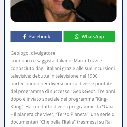
Facebook
WhatsApp
Geologo, divulgatore
scientifico e saggista italiano, Mario Tozzi è
conosciuto dagli italiani grazie alle sue incursioni
televisive; debutta in televisione nel 1996
partecipando per diversi anni a diverse puntate
del programma di successo “Geo&Geo“. Tre anni
dopo è inviato speciale del programma “King-
Kong“. Ha condotto diversi programmi: da “Gaia
– Il pianeta che vive”, “Terzo Pianeta“, una serie di
documentari “Che bella l’Italia” trasmessi su Rai