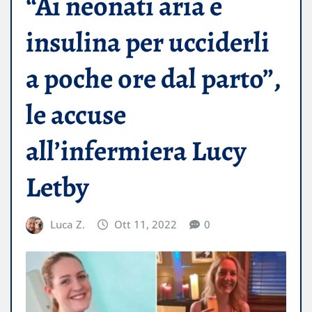
“Ai neonati aria e
insulina per ucciderli
a poche ore dal parto”,
le accuse
all’infermiera Lucy
Letby
Luca Z.
Ott 11, 2022
0