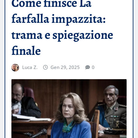
Come finisce La
farfalla impazzita:
trama e spiegazione
finale
Luca Z.
Gen 29, 2025
0