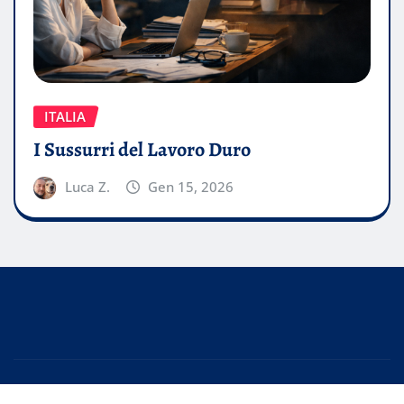
ITALIA
I Sussurri del Lavoro Duro
Luca Z.
Gen 15, 2026
Copyright © 2026 | Powered by
WordPress
|