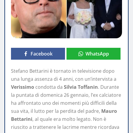
Facebook
WhatsApp
Stefano Bettarini è tornato in televisione dopo
una lunga assenza di 4 anni, con un’intervista a
Verissimo
condotta da
Silvia Toffanin
. Durante
la puntata di domenica 26 gennaio, l’ex calciatore
ha affrontato uno dei momenti più difficili della
sua vita, il lutto per la perdita del padre,
Mauro
Bettarini
, al quale era molto legato. Non è
riuscito a trattenere le lacrime mentre ricordava