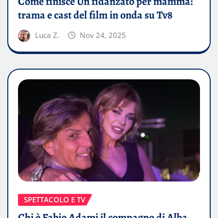
Come finisce Un fidanzato per mamma:
trama e cast del film in onda su Tv8
Luca Z.
Nov 24, 2025
SPETTACOLO E TV
Chi è Fabio Adami il compagno di Alba