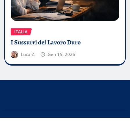
ITALIA
I Sussurri del Lavoro Duro
Luca Z.
Gen 15, 2026
Copyright © 2026 | Powered by
WordPress
|
EditorPress
by
ThemeArile