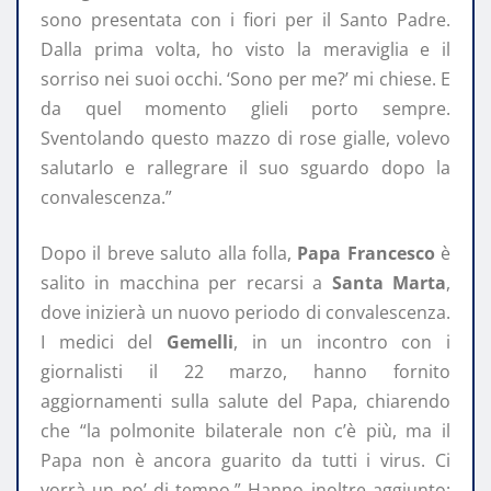
sono presentata con i fiori per il Santo Padre.
Dalla prima volta, ho visto la meraviglia e il
sorriso nei suoi occhi. ‘Sono per me?’ mi chiese. E
da quel momento glieli porto sempre.
Sventolando questo mazzo di rose gialle, volevo
salutarlo e rallegrare il suo sguardo dopo la
convalescenza.”
Dopo il breve saluto alla folla,
Papa Francesco
è
salito in macchina per recarsi a
Santa Marta
,
dove inizierà un nuovo periodo di convalescenza.
I medici del
Gemelli
, in un incontro con i
giornalisti il 22 marzo, hanno fornito
aggiornamenti sulla salute del Papa, chiarendo
che “la polmonite bilaterale non c’è più, ma il
Papa non è ancora guarito da tutti i virus. Ci
vorrà un po’ di tempo.” Hanno inoltre aggiunto: