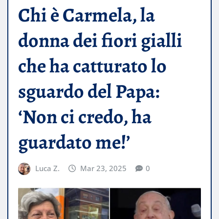
Chi è Carmela, la
donna dei fiori gialli
che ha catturato lo
sguardo del Papa:
‘Non ci credo, ha
guardato me!’
Luca Z.
Mar 23, 2025
0