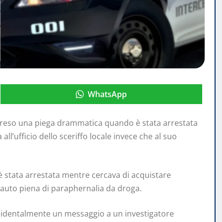
WhatsApp
 preso una piega drammatica quando è stata arrestata
l’ufficio dello sceriffo locale invece che al suo
 è stata arrestata mentre cercava di acquistare
’auto piena di paraphernalia da droga.
accidentalmente un messaggio a un investigatore