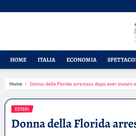
Skip
to
content
HOME
ITALIA
ECONOMIA
SPETTACOL
Home
Donna della Florida arrestata dopo aver inviato 
ESTERI
Donna della Florida arre