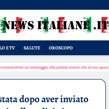
O E TV
SALUTE
OROSCOPO
erroneamente un messaggio alla polizia invece che al suo spacc
stata dopo aver inviato