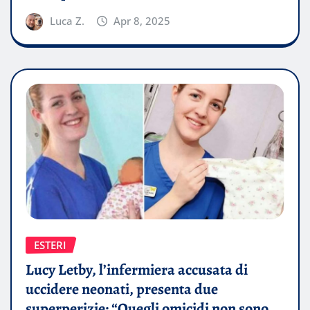
Luca Z.
Apr 8, 2025
ESTERI
Lucy Letby, l’infermiera accusata di
uccidere neonati, presenta due
superperizie: “Quegli omicidi non sono