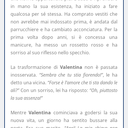
in mano la sua esistenza, ha iniziato a fare
qualcosa per sé stessa. Ha comprato vestiti che
non avrebbe mai indossato prima, è andata dal
parrucchiere e ha cambiato acconciatura. Per la
prima volta dopo anni, si è concessa una
manicure, ha messo un rossetto rosso e ha
sorriso al suo riflesso nello specchio.
La trasformazione di
Valentina
non è passata
inosservata.
“Sembra che tu stia fiorendo!”
, le ha
detto una vicina.
“Forse è l’amore che ti sta dando le
ali?”
Con un sorriso, lei ha risposto:
“Oh, piuttosto
la sua assenza!”
Mentre
Valentina
cominciava a godersi la sua
nuova vita, un giorno ha sentito bussare alla
porta. Era suo marito.
“Apri! La mia chiave non