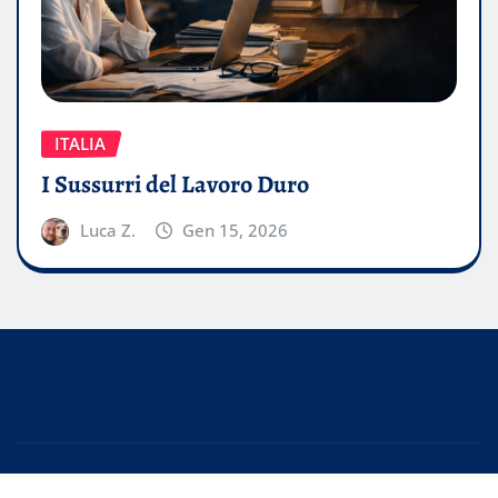
ITALIA
I Sussurri del Lavoro Duro
Luca Z.
Gen 15, 2026
Copyright © 2026 | Powered by
WordPress
|