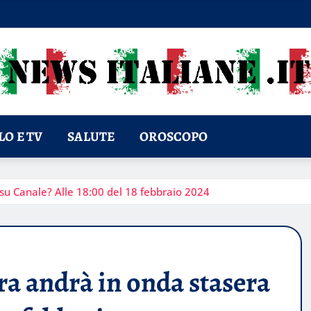
O E TV
SALUTE
OROSCOPO
su Canale? Alle 18:00 del 18 febbraio 2024
a andrà in onda stasera