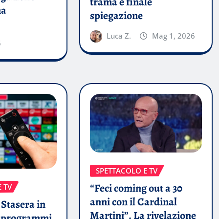
trama e finale
ma
spiegazione
Luca Z.
Mag 1, 2026
6
SPETTACOLO E TV
“Feci coming out a 30
 TV
anni con il Cardinal
Stasera in
Martini”. La rivelazione
i programmi