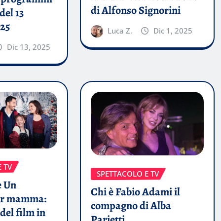
di Alfonso Signorini
del 13
25
Luca Z.
Dic 1, 2025
Dic 13, 2025
 TV
SPETTACOLO E TV
e Un
Chi è Fabio Adami il
per mamma:
compagno di Alba
del film in
Parietti