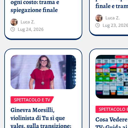
ogni costo: trama e
finale e tra
spiegazione finale
Luca Z.
Luca Z.
Lug 23, 202
Lug 24, 2026
SPETTACOLO E TV
Ginevra Morsilli,
SPETTACOLO E
violinista di Tu sì que
Cosa Vedere 
vales, sulla transizione:
TV: Guida a