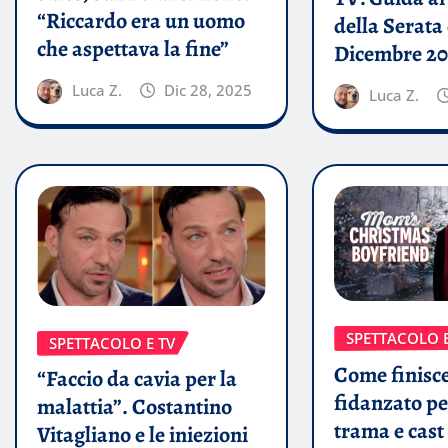
“Riccardo era un uomo
della Serata 
che aspettava la fine”
Dicembre 20
Luca Z.
Dic 28, 2025
Luca Z.
SPETTACOLO E
SPETTACOLO E TV
Come finisc
“Faccio da cavia per la
fidanzato 
malattia”. Costantino
trama e cast 
Vitagliano e le iniezioni