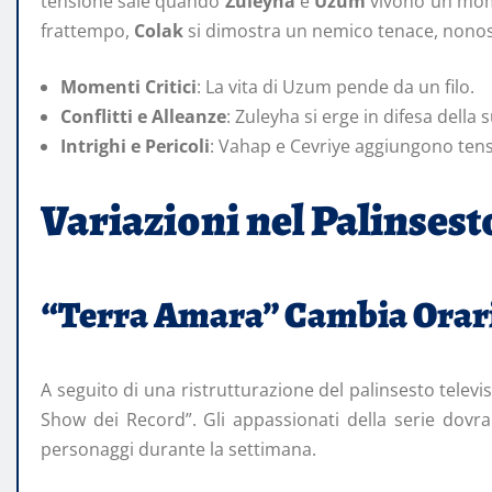
tensione sale quando
Zuleyha
e
Uzum
vivono un mome
frattempo,
Colak
si dimostra un nemico tenace, nonosta
Momenti Critici
: La vita di Uzum pende da un filo.
Conflitti e Alleanze
: Zuleyha si erge in difesa della 
Intrighi e Pericoli
: Vahap e Cevriye aggiungono tens
Variazioni nel Palinsest
“Terra Amara” Cambia Orar
A seguito di una ristrutturazione del palinsesto telev
Show dei Record”. Gli appassionati della serie dovra
personaggi durante la settimana.