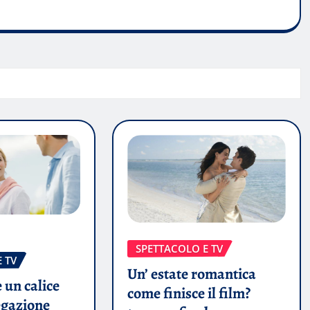
SPETTACOLO E TV
 TV
Un’ estate romantica
 un calice
come finisce il film?
egazione