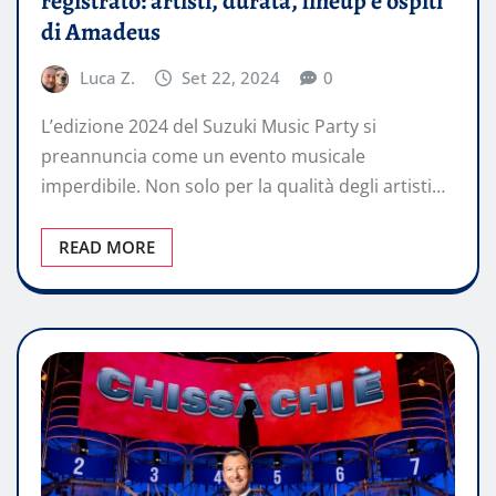
registrato: artisti, durata, lineup e ospiti
di Amadeus
Luca Z.
Set 22, 2024
0
L’edizione 2024 del Suzuki Music Party si
preannuncia come un evento musicale
imperdibile. Non solo per la qualità degli artisti…
READ MORE