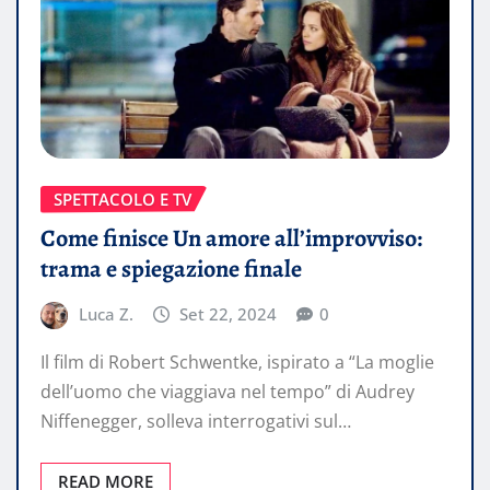
SPETTACOLO E TV
Come finisce Un amore all’improvviso:
trama e spiegazione finale
Luca Z.
Set 22, 2024
0
Il film di Robert Schwentke, ispirato a “La moglie
dell’uomo che viaggiava nel tempo” di Audrey
Niffenegger, solleva interrogativi sul…
READ MORE