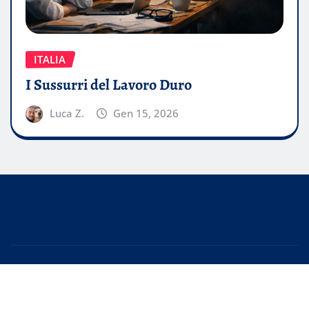
ITALIA
I Sussurri del Lavoro Duro
Luca Z.
Gen 15, 2026
Copyright © 2026 | Powered by
WordPress
|
EditorPress
by
ThemeArile