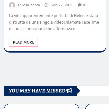
Teresa Zecca
Gen 27, 2025
0
La vita apparentemente perfetta di Helen è stata
distrutta da una singola videochiamata FaceTime
da una sconosciuta che affermava di…
READ MORE
Paginazione
degli
YOU MAY HAVE MISSED
articoli