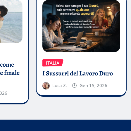
ITALIA
a come
 e finale
I Sussurri del Lavoro Duro
Luca Z.
Gen 15, 2026
2026