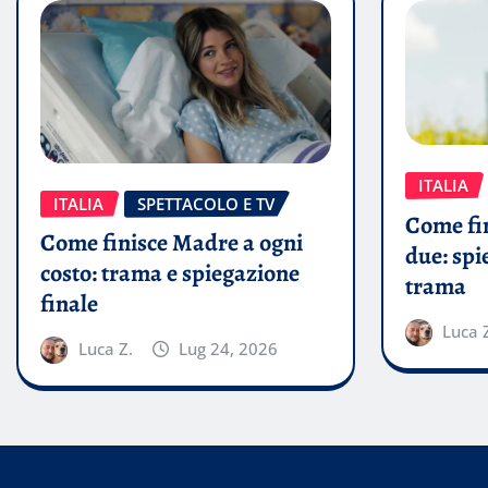
ITALIA
ITALIA
SPETTACOLO E TV
Come fin
Come finisce Madre a ogni
due: spi
costo: trama e spiegazione
trama
finale
Luca 
Luca Z.
Lug 24, 2026