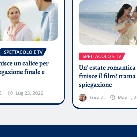
SPETTACOLO E TV
SPETTACOLO E TV
isce un calice per
Un’ estate romantic
egazione finale e
finisce il film? trama
spiegazione
Z.
Lug 23, 2026
Luca Z.
Mag 1, 