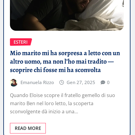
ESTERI
Mio marito mi ha sorpresa a letto con un
altro uomo, ma non l’ho mai tradito —
scoprire chi fosse mi ha sconvolta
Emanuela Rizzo
Gen 27, 2025
0
Quando Eloise scopre il fratello gemello di suo
marito Ben nel loro letto, la scoperta
sconvolgente dà inizio a una…
READ MORE