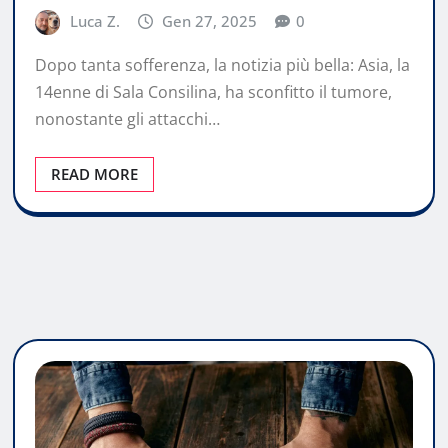
Luca Z.
Gen 27, 2025
0
Dopo tanta sofferenza, la notizia più bella: Asia, la
14enne di Sala Consilina, ha sconfitto il tumore,
nonostante gli attacchi…
READ MORE