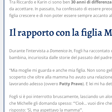
Tra Riccardo e Karin ci sono ben
30 anni di differenza
da accettare. In passato, ha confessato di essere preo
figlia crescere e di non poter essere sempre accanto 
Il rapporto con la figlia M
Durante l’intervista a
Domenica In
, Fogli ha raccontato 
bambina, incuriosita dalle storie del passato del padre,
“Mia moglie mi guarda e anche mia figlia. Non sono gelo
scoperto che oltre alla mamma ho avuto una relazione
lavorando adesso (ovvero
Patty Pravo
). E lei mi ha d
Fogli si è poi interrotto bruscamente, lasciando un al
che Michelle gli domanda spesso: “‘Cioè… vuoi dire ch
risposto: ‘Sì, ma aspettavo la mamma’”.