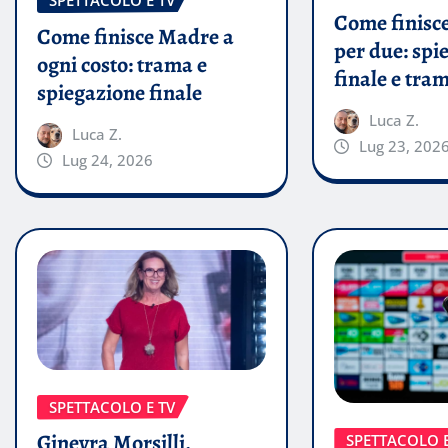
SPETTACOLO E TV
Come finisce
Come finisce Madre a
per due: spi
ogni costo: trama e
finale e tra
spiegazione finale
Luca Z.
Luca Z.
Lug 23, 202
Lug 24, 2026
SPETTACOLO E TV
Ginevra Morsilli,
SPETTACOLO E