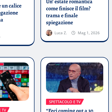
Un’ estate romantica
 un calice
come finisce il film?
egazione
trama e finale
ma
spiegazione
Luca Z.
Mag 1, 2026
6
SPETTACOLO E TV
“Feci coming out a 30
 TV