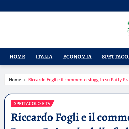
Skip
to
content
HOME
ITALIA
ECONOMIA
SPETTACOL
Home
Riccardo Fogli e il commento sfuggito su Patty Prav
SPETTACOLO E TV
Riccardo Fogli e il comm