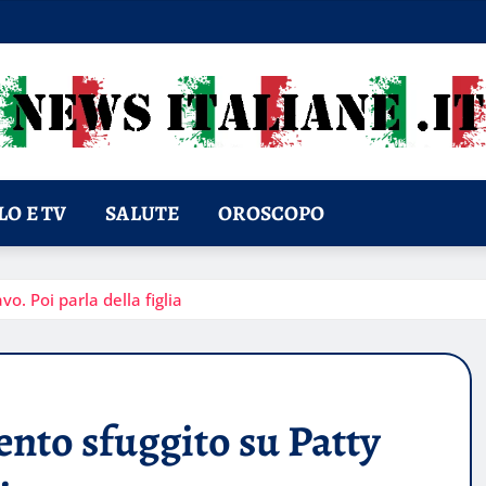
O E TV
SALUTE
OROSCOPO
o. Poi parla della figlia
ento sfuggito su Patty