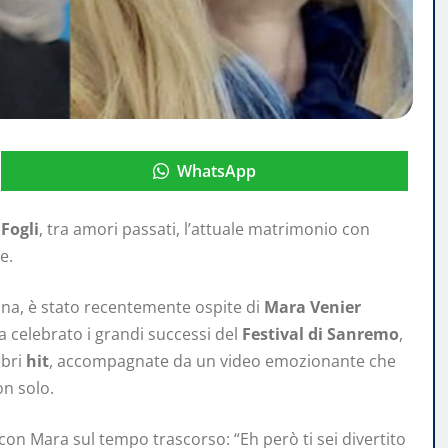
WhatsApp
Fogli
, tra amori passati, l’attuale matrimonio con
e.
iana, è stato recentemente ospite di
Mara Venier
a celebrato i grandi successi del
Festival di Sanremo
,
ebri
hit
, accompagnate da un video emozionante che
on solo.
con Mara sul tempo trascorso: “Eh però ti sei divertito