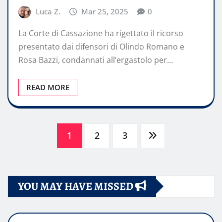
Luca Z.
Mar 25, 2025
0
La Corte di Cassazione ha rigettato il ricorso
presentato dai difensori di Olindo Romano e
Rosa Bazzi, condannati all’ergastolo per…
READ MORE
Paginazione
1
2
3
degli
YOU MAY HAVE MISSED
articoli