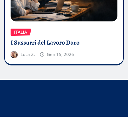
ITALIA
I Sussurri del Lavoro Duro
Luca Z.
Gen 15, 2026
Copyright © 2026 | Powered by
WordPress
|
EditorPress
by
ThemeArile