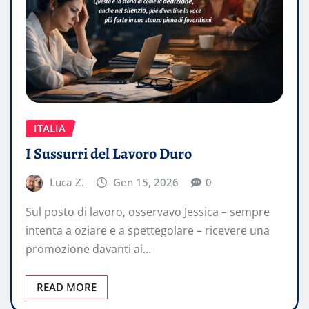
ITALIA
I Sussurri del Lavoro Duro
Luca Z.
Gen 15, 2026
0
Sul posto di lavoro, osservavo Jessica – sempre
intenta a oziare e a spettegolare – ricevere una
promozione davanti ai…
READ MORE