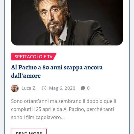
SPETTACOLO E TV
Al Pacino a 80 anni scappa ancora
dall’amore
Luca Z.
Mag 6, 2020
0
Sono ottant’anni ma sembrano il doppio quelli
compiuti il 25 aprile da Al Pacino, perché tanti
sono i film capolavoro…
READ MORE