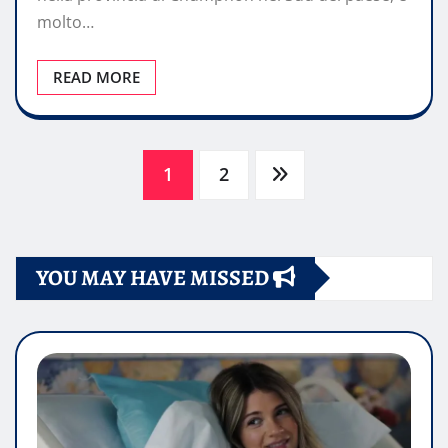
molto…
READ MORE
Paginazione
1
2
degli
YOU MAY HAVE MISSED
articoli