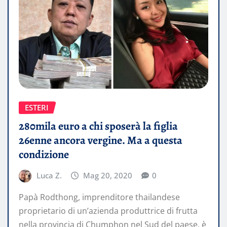
ESTERI
280mila euro a chi sposerà la figlia
26enne ancora vergine. Ma a questa
condizione
Luca Z.
Mag 20, 2020
0
Papà Rodthong, imprenditore thailandese
proprietario di un’azienda produttrice di frutta
nella provincia di Chumphon nel Sud del paese, è