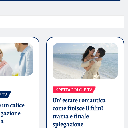
SPETTACOLO E TV
 TV
Un’ estate romantica
 un calice
come finisce il film?
egazione
trama e finale
ma
spiegazione