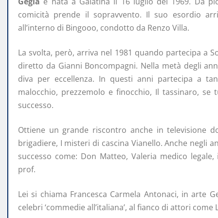
Gegia
è nata a Galatina il 16 luglio del 1969. Da p
comicità prende il sopravvento. Il suo esordio 
all’interno di Bingooo, condotto da Renzo Villa.
La svolta, però, arriva nel 1981 quando partecipa a 
diretto da Gianni Boncompagni. Nella metà degli anni
diva per eccellenza. In questi anni partecipa a tant
malocchio, prezzemolo e finocchio, Il tassinaro, se t
successo.
Ottiene un grande riscontro anche in televisione d
brigadiere, I misteri di cascina Vianello. Anche negli a
successo come: Don Matteo, Valeria medico legale, 
prof.
Lei si chiama Francesca Carmela Antonaci, in arte Ge
celebri ‘commedie all’italiana’, al fianco di attori come L