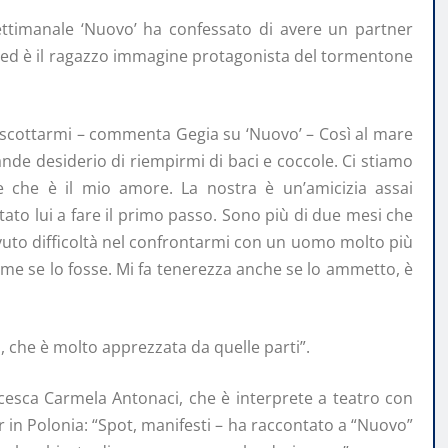
 settimanale ‘Nuovo’ ha confessato di avere un partner
ni ed è il ragazzo immagine protagonista del tormentone
 scottarmi – commenta Gegia su ‘Nuovo’ – Così al mare
 grande desiderio di riempirmi di baci e coccole. Ci stiamo
 che è il mio amore. La nostra è un’amicizia assai
 stato lui a fare il primo passo. Sono più di due mesi che
 avuto difficoltà nel confrontarmi con un uomo molto più
ome se lo fosse. Mi fa tenerezza anche se lo ammetto, è
na, che è molto apprezzata da quelle parti”.
ncesca Carmela Antonaci, che è interprete a teatro con
r in Polonia: “Spot, manifesti – ha raccontato a “Nuovo”