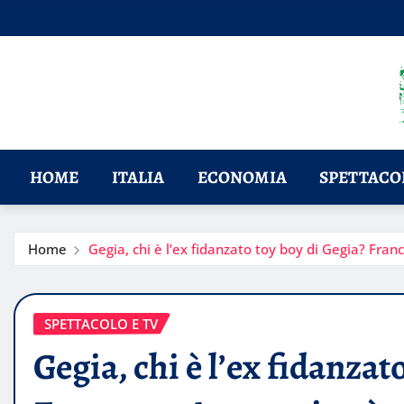
Skip
to
content
HOME
ITALIA
ECONOMIA
SPETTACOL
Home
Gegia, chi è l’ex fidanzato toy boy di Gegia? Franc
SPETTACOLO E TV
Gegia, chi è l’ex fidanzat