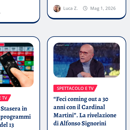
Luca Z.
Mag 1, 2026
6
SPETTACOLO E TV
“Feci coming out a 30
 TV
anni con il Cardinal
Stasera in
Martini”. La rivelazione
i programmi
di Alfonso Signorini
del 13