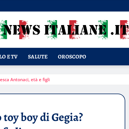
O E TV
SALUTE
OROSCOPO
esca Antonaci, età e figli
o toy boy di Gegia?