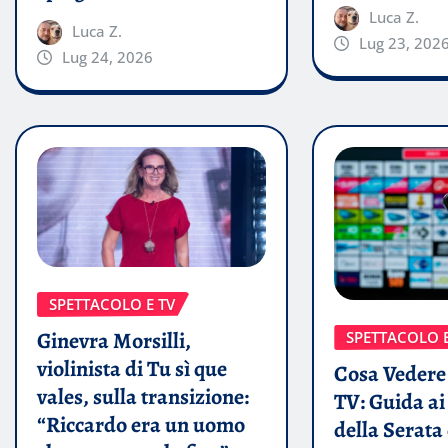
Luca Z.
Luca Z.
Lug 23, 202
Lug 24, 2026
SPETTACOLO E TV
Ginevra Morsilli,
SPETTACOLO E
violinista di Tu sì que
Cosa Vedere 
vales, sulla transizione:
TV: Guida a
“Riccardo era un uomo
della Serata 