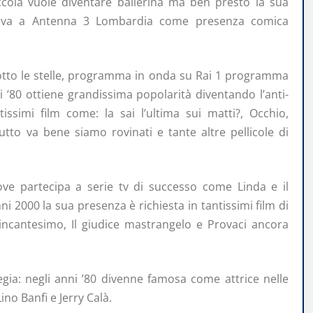
iccola vuole diventare ballerina ma ben presto la sua
arriva a Antenna 3 Lombardia come presenza comica
Sotto le stelle, programma in onda su Rai 1 programma
 ’80 ottiene grandissima popolarità diventando l’anti-
issimi film come: la sai l’ultima sui matti?, Occhio,
utto va bene siamo rovinati e tante altre pellicole di
ove partecipa a serie tv di successo come Linda e il
nni 2000 la sua presenza è richiesta in tantissimi film di
incantesimo, Il giudice mastrangelo e Provaci ancora
gia: negli anni ’80 divenne famosa come attrice nelle
ino Banfi e Jerry Calà.