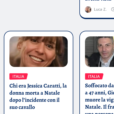
Luca Z.
ITALIA
ITALIA
Soffocato da
Chi era Jessica Caratti, la
a 47 anni, G
donna morta a Natale
muore la vigi
dopo l’incidente con il
Natale. Il fr
suo cavallo