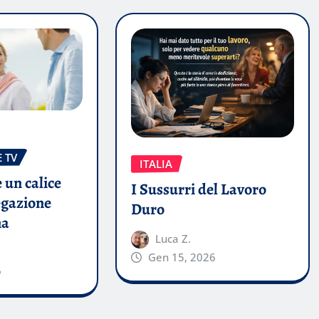
 TV
ITALIA
 un calice
I Sussurri del Lavoro
egazione
Duro
ma
Luca Z.
Gen 15, 2026
6