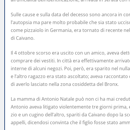
Sulle cause e sulla data del decesso sono ancora in cor
l’autopsia ma pare molto probabile che sia stato uccis
come pizzaiolo in Germania, era tornato di recente nel 
di Caivano.
Il 4 ottobre scorso era uscito con un amico, aveva de
comprare dei vestiti. In città era effettivamente arri
interne di alcuni negozi. Poi, però, era sparito nel nul
e l’altro ragazzo era stato ascoltato; aveva raccontat
di averlo lasciato nella zona cosiddetta del Bronx.
La mamma di Antonio Natale può non ci ha mai creduto
Antonio aveva litigato violentemente tre giorni prima, 
zio e un cugino dell’altro, spariti da Caivano dopo la 
appelli, dicendosi convinta che il figlio fosse stato amm