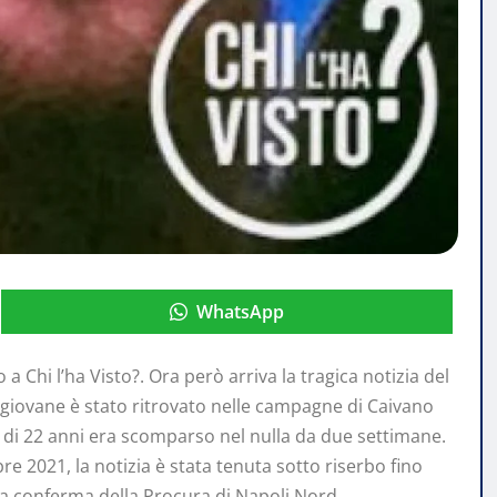
WhatsApp
a Chi l’ha Visto?. Ora però arriva la tragica notizia del
l giovane è stato ritrovato nelle campagne di Caivano
lo di 22 anni era scomparso nel nulla da due settimane.
re 2021, la notizia è stata tenuta sotto riserbo fino
on la conferma della Procura di Napoli Nord.