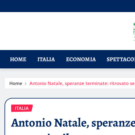
Skip
to
content
HOME
ITALIA
ECONOMIA
SPETTACOL
Home
Antonio Natale, speranze terminate: ritrovato s
ITALIA
Antonio Natale, speranze