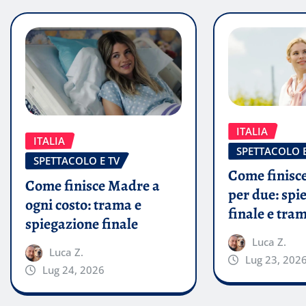
ITALIA
ITALIA
SPETTACOLO E
SPETTACOLO E TV
Come finisce
Come finisce Madre a
per due: spi
ogni costo: trama e
finale e tra
spiegazione finale
Luca Z.
Luca Z.
Lug 23, 202
Lug 24, 2026