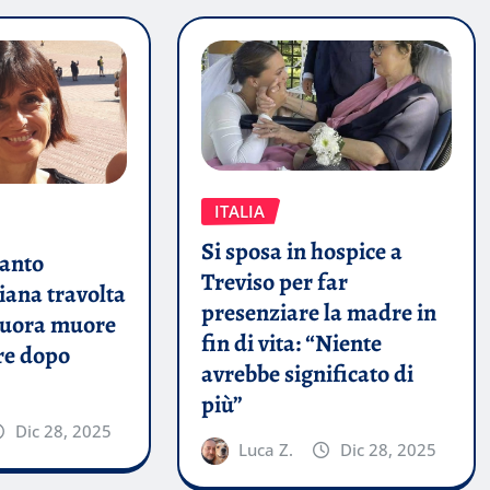
ITALIA
Si sposa in hospice a
Santo
Treviso per far
iana travolta
presenziare la madre in
 nuora muore
fin di vita: “Niente
re dopo
avrebbe significato di
più”
Dic 28, 2025
Luca Z.
Dic 28, 2025