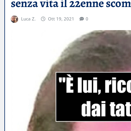
senza vita il 22enne sco
Luca Z.
Ott 19, 2021
0