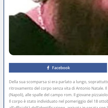
Facebook
Della sua scomparsa si era parlato a lungo, soprattutto 
ritrovamento del corpo senza vita di Antonio Natale. I
(Napoli), alle spalle del campo rom. Il giovane pizzaio
Il corpo è stato individuato nel pomeriggio del 18 ottob
all’ufficialità dell’identificazione, arrivata in serata c