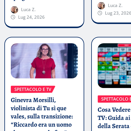
Luca Z.
Luca Z.
Lug 23, 202
Lug 24, 2026
SPETTACOLO E TV
Ginevra Morsilli,
SPETTACOLO E
violinista di Tu sì que
Cosa Vedere 
vales, sulla transizione:
TV: Guida a
“Riccardo era un uomo
della Serata 