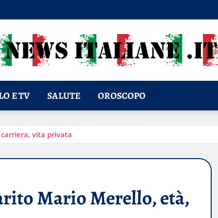
O E TV
SALUTE
OROSCOPO
carriera, vita privata
arito Mario Merello, età,