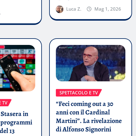
Luca Z.
Mag 1, 2026
6
SPETTACOLO E TV
“Feci coming out a 30
 TV
anni con il Cardinal
Stasera in
Martini”. La rivelazione
i programmi
di Alfonso Signorini
del 13