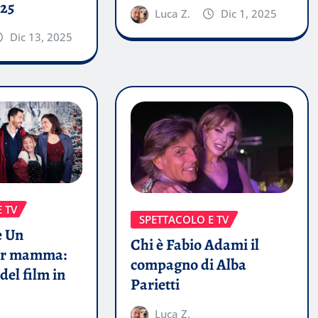
25
Luca Z.
Dic 1, 2025
Dic 13, 2025
 TV
SPETTACOLO E TV
e Un
Chi è Fabio Adami il
per mamma:
compagno di Alba
del film in
Parietti
Luca Z.