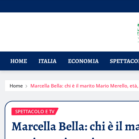
Skip
to
content
HOME
ITALIA
ECONOMIA
SPETTACOL
Home
Marcella Bella: chi è il marito Mario Merello, età, 
SPETTACOLO E TV
Marcella Bella: chi è il m