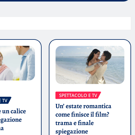
SPETTACOLO E TV
 TV
Un’ estate romantica
 un calice
come finisce il film?
egazione
trama e finale
ma
spiegazione