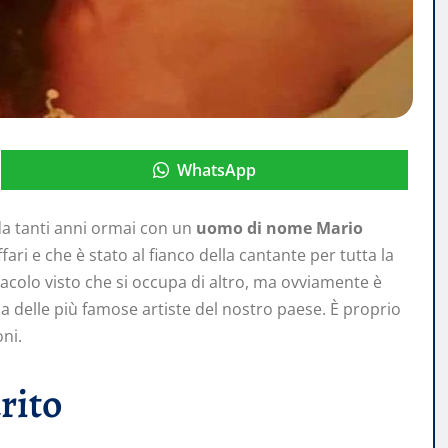
WhatsApp
a tanti anni ormai con un
uomo di nome Mario
ri e che è stato al fianco della cantante per tutta la
acolo visto che si occupa di altro, ma ovviamente è
una delle più famose artiste del nostro paese. È proprio
ni.
arito