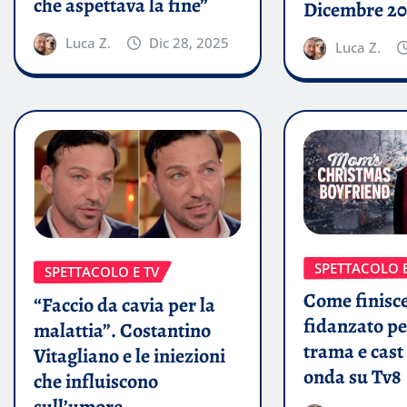
che aspettava la fine”
Dicembre 20
Luca Z.
Dic 28, 2025
Luca Z.
SPETTACOLO E
SPETTACOLO E TV
Come finisc
“Faccio da cavia per la
fidanzato 
malattia”. Costantino
trama e cast 
Vitagliano e le iniezioni
onda su Tv8
che influiscono
sull’umore