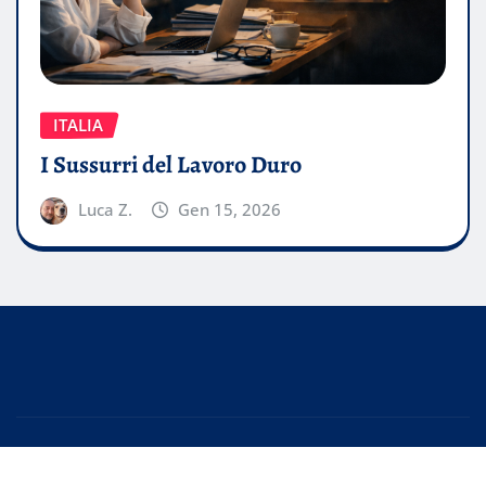
ITALIA
I Sussurri del Lavoro Duro
Luca Z.
Gen 15, 2026
Copyright © 2026 | Powered by
WordPress
|