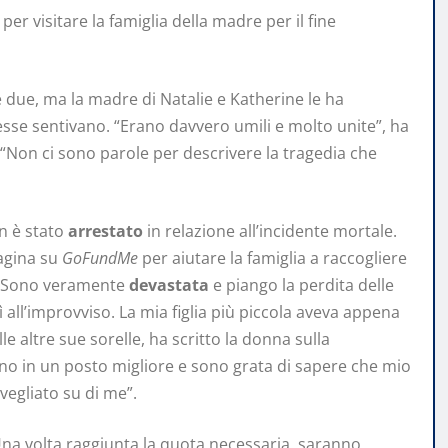
per visitare la famiglia della madre per il fine
e due, ma la madre di Natalie e Katherine le ha
esse sentivano. “Erano davvero umili e molto unite”, ha
. “Non ci sono parole per descrivere la tragedia che
n è stato
arrestato
in relazione all’incidente mortale.
agina su
GoFundMe
per aiutare la famiglia a raccogliere
e. “Sono veramente
devastata
e piango la perdita delle
 all’improvviso. La mia figlia più piccola aveva appena
lle altre sue sorelle, ha scritto la donna sulla
no in un posto migliore e sono grata di sapere che mio
vegliato su di me”.
na volta raggiunta la quota necessaria, saranno