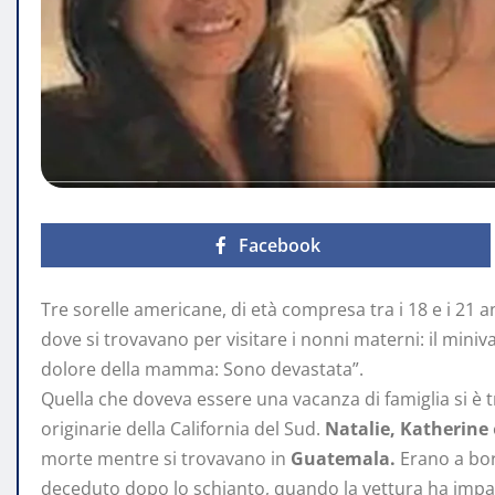
Facebook
Tre sorelle americane, di età compresa tra i 18 e i 21 
dove si trovavano per visitare i nonni materni: il miniv
dolore della mamma: Sono devastata”.
Quella che doveva essere una vacanza di famiglia si è 
originarie della California del Sud.
Natalie, Katherine
morte mentre si trovavano in
Guatemala.
Erano a bor
deceduto dopo lo schianto, quando la vettura ha impa