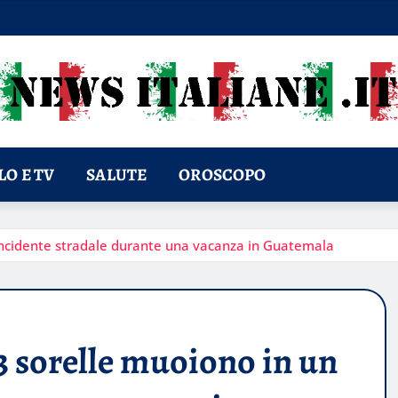
O E TV
SALUTE
OROSCOPO
incidente stradale durante una vacanza in Guatemala
3 sorelle muoiono in un