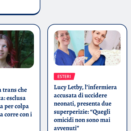
5
ESTERI
Lucy Letby, l’infermiera
ta trans che
accusata di uccidere
ta: esclusa
neonati, presenta due
a per colpa
superperizie: “Quegli
a corre con i
omicidi non sono mai
avvenuti”