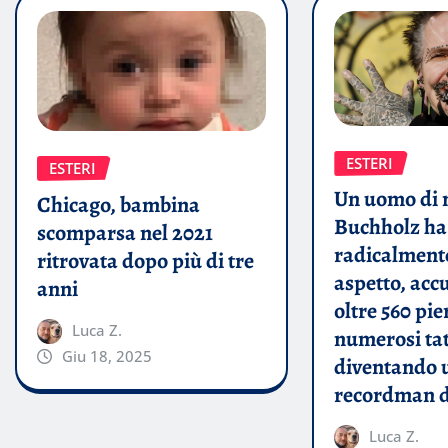
ESTERI
ESTERI
Un uomo di 
Chicago, bambina
Buchholz ha
scomparsa nel 2021
radicalmente
ritrovata dopo più di tre
aspetto, ac
anni
oltre 560 pie
Luca Z.
numerosi ta
Giu 18, 2025
diventando 
recordman d
Luca Z.