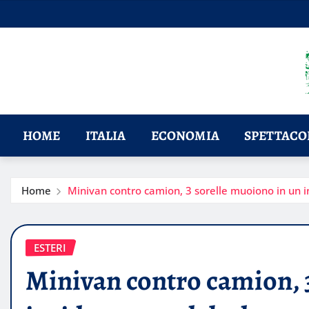
Skip
to
content
HOME
ITALIA
ECONOMIA
SPETTACOL
Home
Minivan contro camion, 3 sorelle muoiono in un 
ESTERI
Minivan contro camion, 