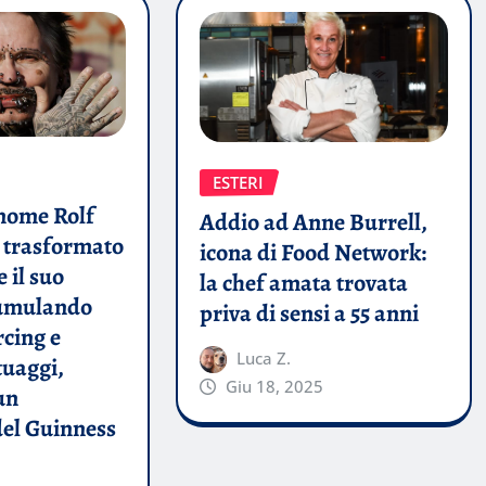
ESTERI
nome Rolf
Addio ad Anne Burrell,
 trasformato
icona di Food Network:
 il suo
la chef amata trovata
cumulando
priva di sensi a 55 anni
rcing e
Luca Z.
tuaggi,
Giu 18, 2025
un
el Guinness