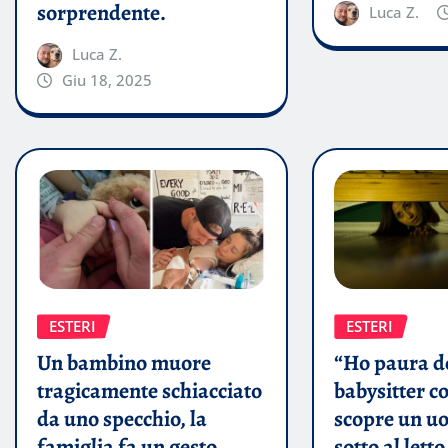
sorprendente.
Luca Z.
Luca Z.
Giu 18, 2025
ESTERI
ESTERI
Un bambino muore
“Ho paura d
tragicamente schiacciato
babysitter co
da uno specchio, la
scopre un u
famiglia fa un gesto
sotto al letto