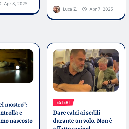
Apr 8, 2025
Luca Z.
Apr 7, 2025
ESTERI
el mostro”:
ntrolla e
Dare calci ai sedili
omo nascosto
durante un volo. Non è
affatto carino!