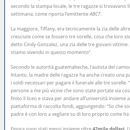
secondo la stampa locale, le tre ragazze si trovavano lì 
settimana, come riporta l’emittente
ABC7
.
La maggiore, Tiffany, era tecnicamente la zia delle altr
cresciute come se fossero tre sorelle, cosa che loro st
detto Cindy Gonzalez, una zia delle tre giovani vittime
stiamo vivendo in questo momento”.
Secondo le autorità guatemalteche, l’autista del camio
Intanto, la madre delle ragazze ha anche creato una p
i soldi necessari per pagare il funerale alle tre sorell
persone a me più vicine che sono state portate via così
finito il liceo e stava per andare all’università insieme a
piattaforma di raccolta fondi, aggiungendo: “So che so
padre è con loro a vegliare su di loro proprio come ha 
Finora sono stati messi insieme oltre
42mila dollari.
U