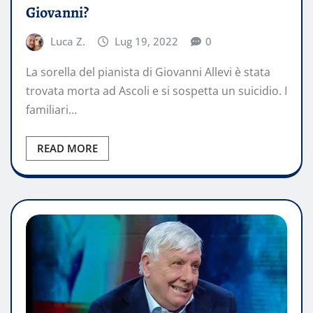
Giovanni?
Luca Z.
Lug 19, 2022
0
La sorella del pianista di Giovanni Allevi è stata
trovata morta ad Ascoli e si sospetta un suicidio. I
familiari…
READ MORE