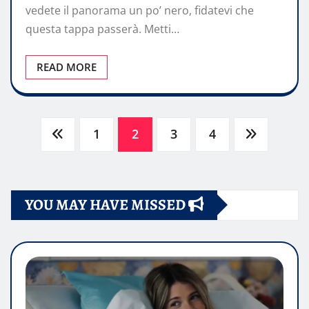
vedete il panorama un po’ nero, fidatevi che
questa tappa passerà. Metti…
READ MORE
Paginazione
1
2
3
4
degli
YOU MAY HAVE MISSED
articoli