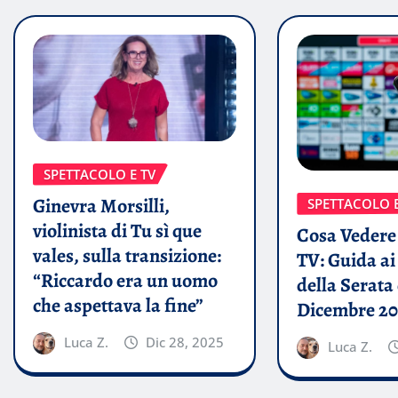
SPETTACOLO E TV
Ginevra Morsilli,
SPETTACOLO E
violinista di Tu sì que
Cosa Vedere 
vales, sulla transizione:
TV: Guida a
“Riccardo era un uomo
della Serata 
che aspettava la fine”
Dicembre 20
Luca Z.
Dic 28, 2025
Luca Z.