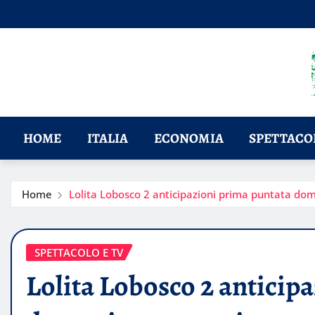
Skip
to
content
HOME
ITALIA
ECONOMIA
SPETTACOL
Home
Lolita Lobosco 2 anticipazioni prima puntata dom
SPETTACOLO E TV
Lolita Lobosco 2 anticip