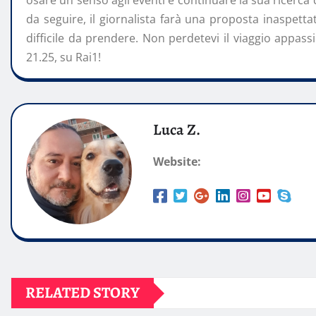
osare un senso agli eventi e continuare la sua ricerca 
da seguire, il giornalista farà una proposta inaspettat
difficile da prendere. Non perdetevi il viaggio appas
21.25, su Rai1!
Luca Z.
Website:
RELATED STORY