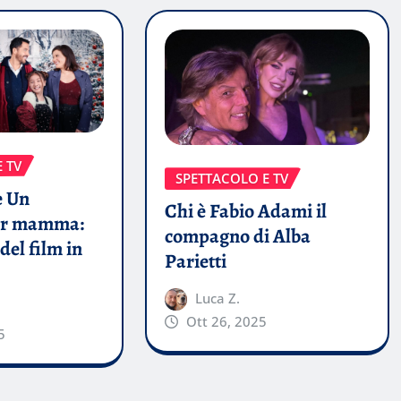
 TV
SPETTACOLO E TV
e Un
Chi è Fabio Adami il
per mamma:
compagno di Alba
del film in
Parietti
Luca Z.
Ott 26, 2025
5