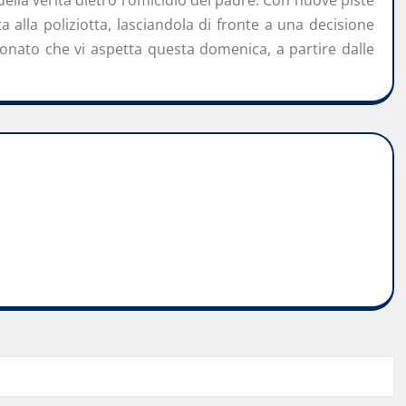
della verità dietro l’omicidio del padre. Con nuove piste
a alla poliziotta, lasciandola di fronte a una decisione
sionato che vi aspetta questa domenica, a partire dalle