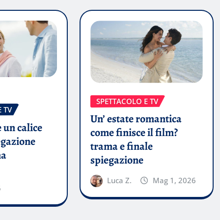
SPETTACOLO E TV
 TV
Un’ estate romantica
 un calice
come finisce il film?
egazione
trama e finale
ma
spiegazione
Luca Z.
Mag 1, 2026
6