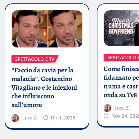
SPETTACOLO E
SPETTACOLO E TV
Come finisc
“Faccio da cavia per la
fidanzato 
malattia”. Costantino
trama e cast 
Vitagliano e le iniezioni
onda su Tv8
che influiscono
sull’umore
Luca Z.
Nov 24, 202
Luca Z.
Dic 1, 2025