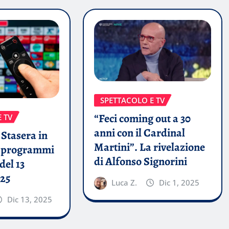
SPETTACOLO E TV
“Feci coming out a 30
 TV
anni con il Cardinal
Stasera in
Martini”. La rivelazione
i programmi
di Alfonso Signorini
del 13
25
Luca Z.
Dic 1, 2025
Dic 13, 2025