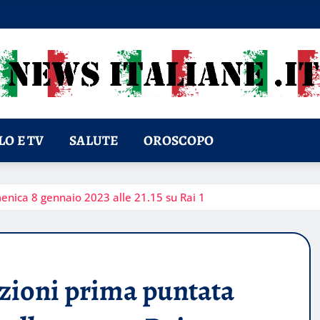
O E TV
SALUTE
OROSCOPO
enica 8 gennaio 2023 alle 21.15 su Rai 1
azioni prima puntata