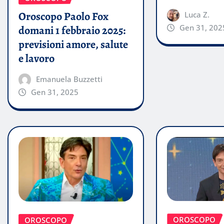
Oroscopo Paolo Fox
Luca Z.
Gen 31, 202
domani 1 febbraio 2025:
previsioni amore, salute
e lavoro
Emanuela Buzzetti
Gen 31, 2025
OROSCOPO
OROSCOPO