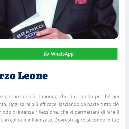
WhatsApp
arzo
Leone
 esplorare di più il mondo che ti circonda perché nei
ta. Oggi sarai più efficace, lasciando da parte tutto ciò
do di intensa riflessione, che vi permetterà di fare il
rti in colpa o influenzato. Dovresti agire secondo le tue