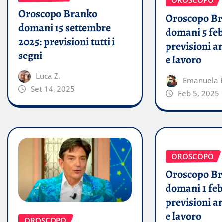
OROSCOPO
Oroscopo Branko
Oroscopo B
domani 15 settembre
domani 5 feb
2025: previsioni tutti i
previsioni a
segni
e lavoro
Luca Z.
Emanuela 
Set 14, 2025
Feb 5, 2025
OROSCOPO
Oroscopo B
domani 1 feb
previsioni a
e lavoro
OROSCOPO