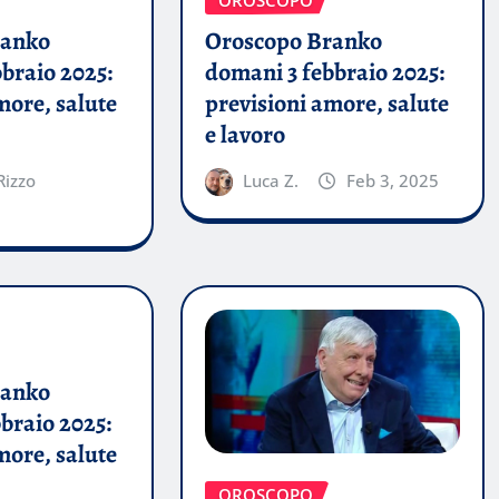
OROSCOPO
ranko
Oroscopo Branko
braio 2025:
domani 3 febbraio 2025:
more, salute
previsioni amore, salute
e lavoro
Rizzo
Luca Z.
Feb 3, 2025
ranko
braio 2025:
more, salute
OROSCOPO