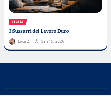
ITALIA
I Sussurri del Lavoro Duro
Luca Z.
Gen 15, 2026
Copyright © 2026 | Powered by
WordPress
|
EditorPress
by
ThemeArile