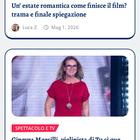
Un’ estate romantica come finisce il film?
trama e finale spiegazione
Luca Z.
Mag 1, 2026
SPETTACOLO E TV
Ginevra Morsilli, violinista di Tu sì que