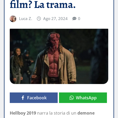
film? La trama.
Luca Z.
Ago 27, 2024
0
Facebook
WhatsApp
Hellboy 2019
narra la storia di un
demone