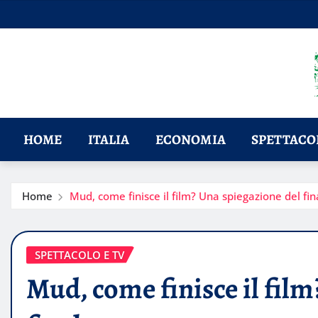
Skip
to
content
HOME
ITALIA
ECONOMIA
SPETTACOL
Home
Mud, come finisce il film? Una spiegazione del fin
SPETTACOLO E TV
Mud, come finisce il film