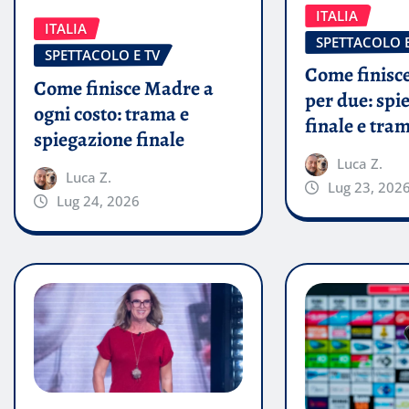
ITALIA
ITALIA
SPETTACOLO E
SPETTACOLO E TV
Come finisce
Come finisce Madre a
per due: spi
ogni costo: trama e
finale e tra
spiegazione finale
Luca Z.
Luca Z.
Lug 23, 202
Lug 24, 2026