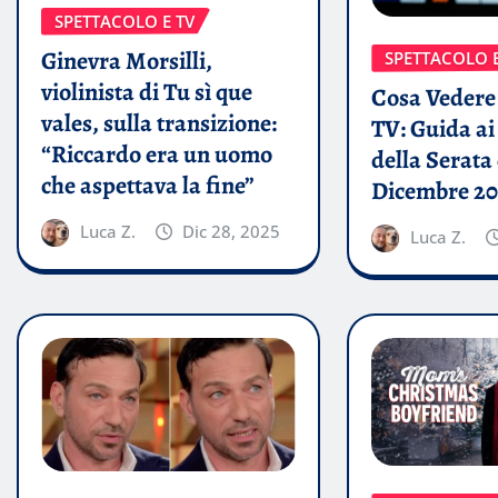
SPETTACOLO E TV
Ginevra Morsilli,
SPETTACOLO E
violinista di Tu sì que
Cosa Vedere 
vales, sulla transizione:
TV: Guida a
“Riccardo era un uomo
della Serata 
che aspettava la fine”
Dicembre 20
Luca Z.
Dic 28, 2025
Luca Z.