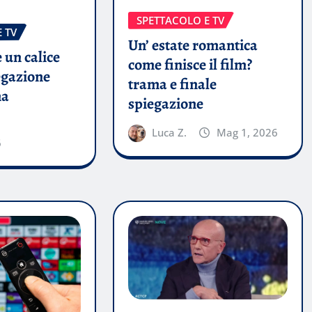
SPETTACOLO E TV
 TV
Un’ estate romantica
 un calice
come finisce il film?
egazione
trama e finale
ma
spiegazione
Luca Z.
Mag 1, 2026
6