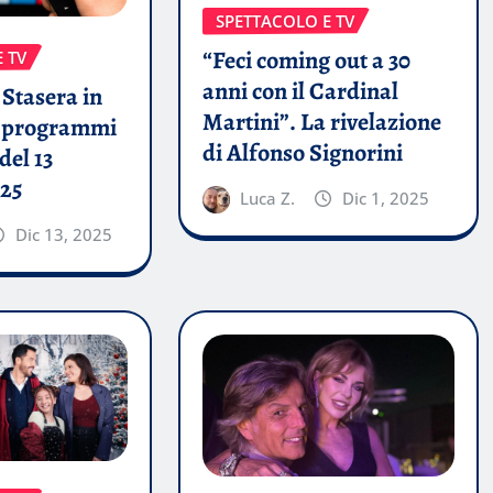
SPETTACOLO E TV
“Feci coming out a 30
 TV
anni con il Cardinal
Stasera in
Martini”. La rivelazione
i programmi
di Alfonso Signorini
del 13
25
Luca Z.
Dic 1, 2025
Dic 13, 2025