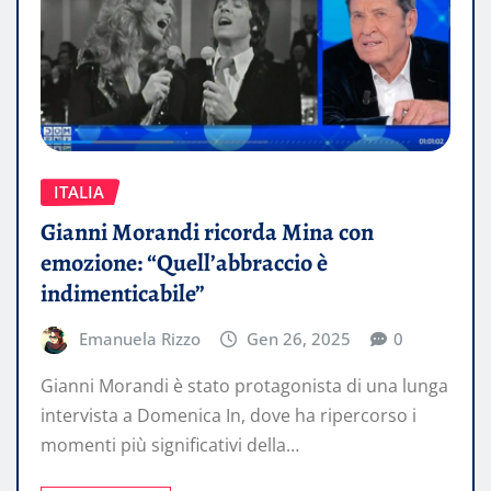
ITALIA
Gianni Morandi ricorda Mina con
emozione: “Quell’abbraccio è
indimenticabile”
Emanuela Rizzo
Gen 26, 2025
0
Gianni Morandi è stato protagonista di una lunga
intervista a Domenica In, dove ha ripercorso i
momenti più significativi della…