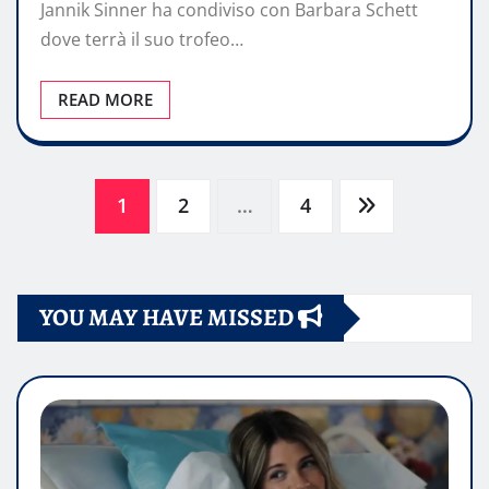
Jannik Sinner ha condiviso con Barbara Schett
dove terrà il suo trofeo…
READ MORE
Paginazione
1
2
…
4
degli
YOU MAY HAVE MISSED
articoli