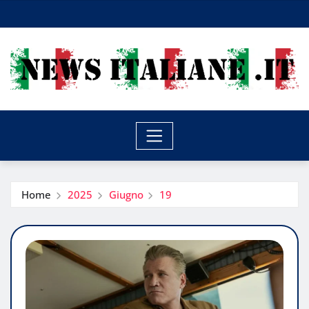
Skip
to
content
Home
2025
Giugno
19