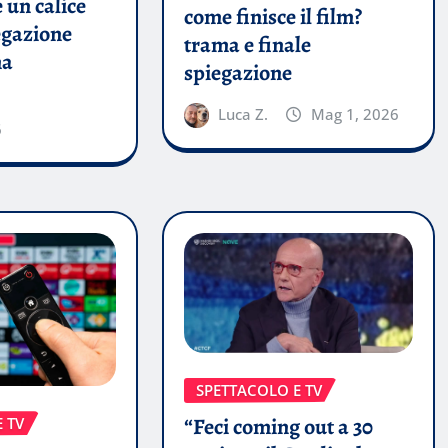
 un calice
come finisce il film?
egazione
trama e finale
ma
spiegazione
Luca Z.
Mag 1, 2026
6
SPETTACOLO E TV
“Feci coming out a 30
 TV