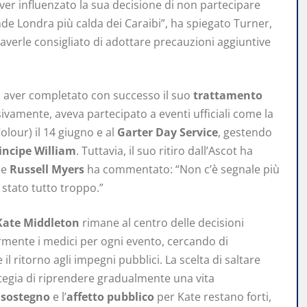
er influenzato la sua decisione di non partecipare
nde Londra più calda dei Caraibi”, ha spiegato Turner,
verle consigliato di adottare precauzioni aggiuntive
di aver completato con successo il suo
trattamento
sivamente, aveva partecipato a eventi ufficiali come la
lour) il 14 giugno e al
Garter Day Service
, gestendo
incipe William
. Tuttavia, il suo ritiro dall’Ascot ha
le
Russell Myers
ha commentato: “Non c’è segnale più
 stato tutto troppo.”
 Kate Middleton
rimane al centro delle decisioni
armente i medici per ogni evento, cercando di
il ritorno agli impegni pubblici. La scelta di saltare
ategia di riprendere gradualmente una vita
l
sostegno
e l’
affetto pubblico
per Kate restano forti,