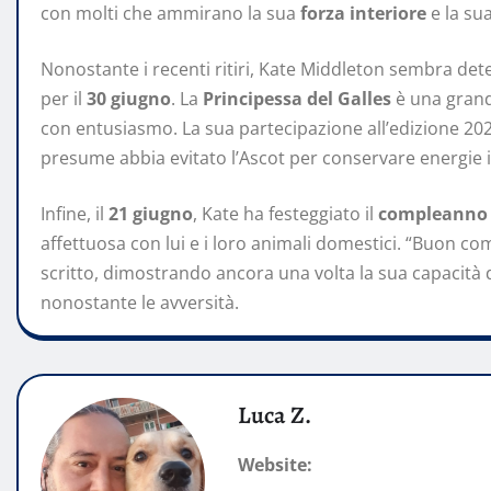
con molti che ammirano la sua
forza interiore
e la su
Nonostante i recenti ritiri, Kate Middleton sembra de
per il
30 giugno
. La
Principessa del Galles
è una gran
con entusiasmo. La sua partecipazione all’edizione 20
presume abbia evitato l’Ascot per conservare energie in 
Infine, il
21 giugno
, Kate ha festeggiato il
compleanno d
affettuosa con lui e i loro animali domestici. “Buon comp
scritto, dimostrando ancora una volta la sua capacità
nonostante le avversità.
Luca Z.
Website: