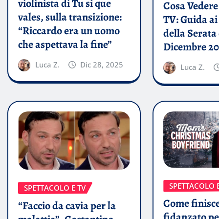
violinista di Tu sì que
Cosa Vedere 
vales, sulla transizione:
TV: Guida a
“Riccardo era un uomo
della Serata 
che aspettava la fine”
Dicembre 20
Luca Z.
Dic 28, 2025
Luca Z.
SPETTACOLO E
SPETTACOLO E TV
Come finisc
“Faccio da cavia per la
fidanzato 