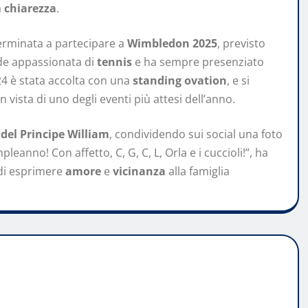
a
chiarezza
.
terminata a partecipare a
Wimbledon 2025
, previsto
de appassionata di
tennis
e ha sempre presenziato
24 è stata accolta con una
standing ovation
, e si
vista di uno degli eventi più attesi dell’anno.
el Principe William
, condividendo sui social una foto
leanno! Con affetto, C, G, C, L, Orla e i cuccioli!”, ha
 di esprimere
amore
e
vicinanza
alla famiglia