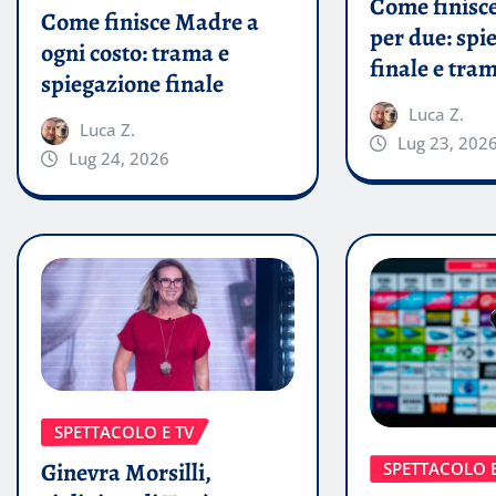
Come finisce
Come finisce Madre a
per due: spi
ogni costo: trama e
finale e tra
spiegazione finale
Luca Z.
Luca Z.
Lug 23, 202
Lug 24, 2026
SPETTACOLO E TV
Ginevra Morsilli,
SPETTACOLO E