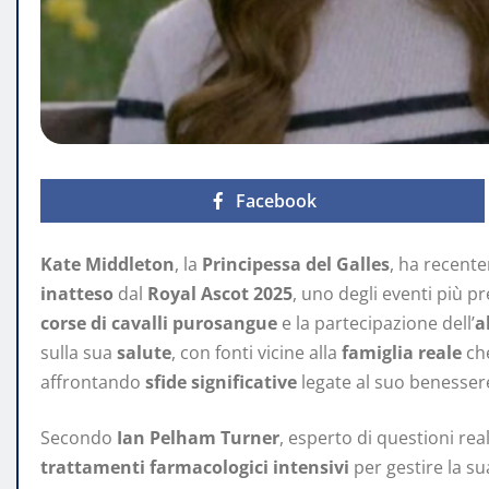
Facebook
Kate Middleton
, la
Principessa del Galles
, ha recent
inatteso
dal
Royal Ascot 2025
, uno degli eventi più pr
corse di cavalli purosangue
e la partecipazione dell’
a
sulla sua
salute
, con fonti vicine alla
famiglia reale
ch
affrontando
sfide significative
legate al suo benesser
Secondo
Ian Pelham Turner
, esperto di questioni re
trattamenti farmacologici intensivi
per gestire la s