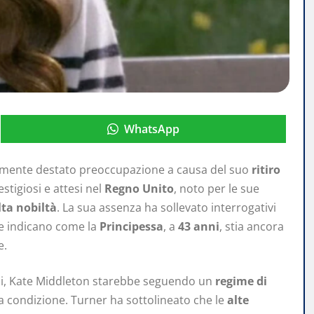
WhatsApp
emente destato preoccupazione a causa del suo
ritiro
estigiosi e attesi nel
Regno Unito
, noto per le sue
lta nobiltà
. La sua assenza ha sollevato interrogativi
e indicano come la
Principessa
, a
43 anni
, stia ancora
e.
ali, Kate Middleton starebbe seguendo un
regime di
ua condizione. Turner ha sottolineato che le
alte