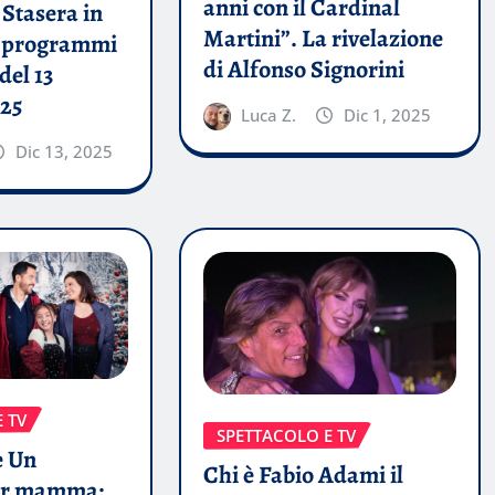
anni con il Cardinal
Stasera in
Martini”. La rivelazione
i programmi
di Alfonso Signorini
del 13
25
Luca Z.
Dic 1, 2025
Dic 13, 2025
 TV
SPETTACOLO E TV
e Un
Chi è Fabio Adami il
per mamma: