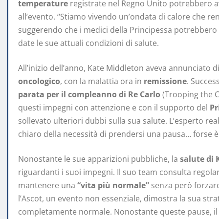
temperature
registrate nel Regno Unito potrebbero av
all’evento. “Stiamo vivendo un’ondata di calore che re
suggerendo che i medici della Principessa potrebbero a
date le sue attuali condizioni di salute.
All’inizio dell’anno, Kate Middleton aveva annunciato 
oncologico
, con la malattia ora in
remissione
. Succes
parata per il compleanno di Re Carlo
(Trooping the Co
questi impegni con attenzione e con il supporto del
Pr
sollevato ulteriori dubbi sulla sua salute. L’esperto rea
chiaro della necessità di prendersi una pausa… forse è
Nonostante le sue apparizioni pubbliche, la
salute di
riguardanti i suoi impegni. Il suo team consulta regol
mantenere una
“vita più normale”
senza però forzare 
l’Ascot, un evento non essenziale, dimostra la sua str
completamente normale. Nonostante queste pause, i