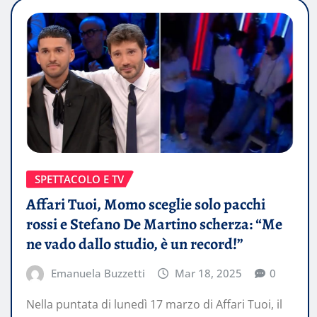
SPETTACOLO E TV
Affari Tuoi, Momo sceglie solo pacchi
rossi e Stefano De Martino scherza: “Me
ne vado dallo studio, è un record!”
Emanuela Buzzetti
Mar 18, 2025
0
Nella puntata di lunedì 17 marzo di Affari Tuoi, il