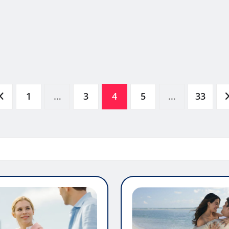
1
…
3
4
5
…
33