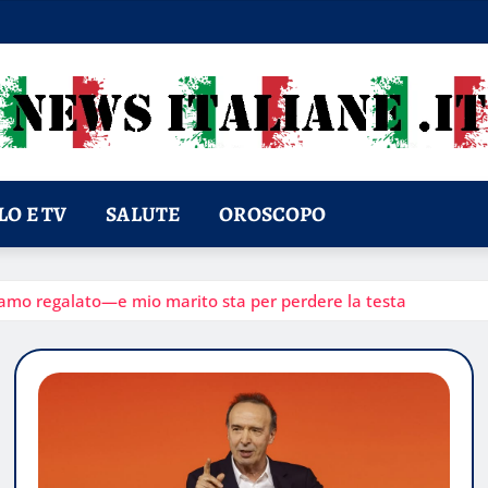
O E TV
SALUTE
OROSCOPO
biamo regalato—e mio marito sta per perdere la testa