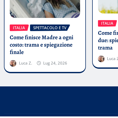
ITALIA
ITALIA
SPETTACOLO E TV
Come fin
Come finisce Madre a ogni
due: spi
costo: trama e spiegazione
trama
finale
Luca 
Luca Z.
Lug 24, 2026