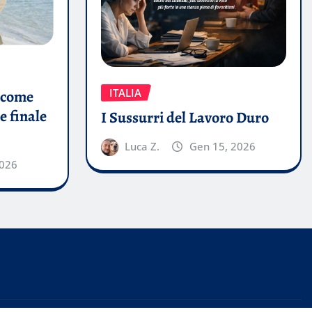
ITALIA
a come
 e finale
I Sussurri del Lavoro Duro
Luca Z.
Gen 15, 2026
2026