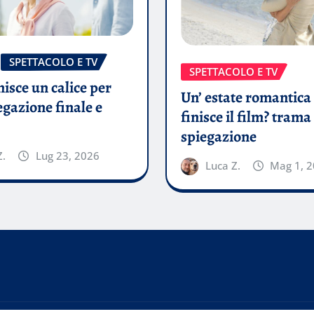
SPETTACOLO E TV
SPETTACOLO E TV
isce un calice per
Un’ estate romantic
egazione finale e
finisce il film? trama
spiegazione
Z.
Lug 23, 2026
Luca Z.
Mag 1, 