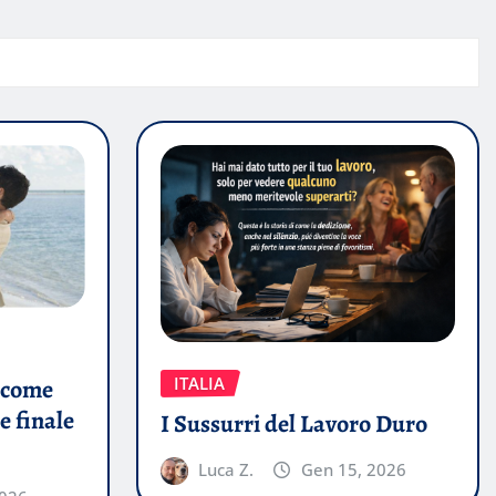
ITALIA
a come
 e finale
I Sussurri del Lavoro Duro
Luca Z.
Gen 15, 2026