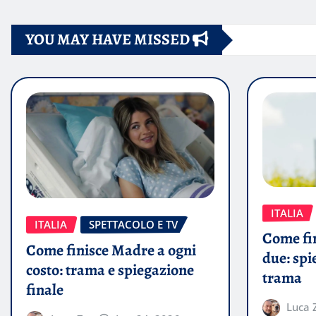
degli
YOU MAY HAVE MISSED
articoli
ITALIA
ITALIA
SPETTACOLO E TV
Come fin
Come finisce Madre a ogni
due: spi
costo: trama e spiegazione
trama
finale
Luca 