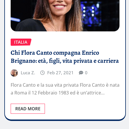
ITALIA
Chi Flora Canto compagna Enrico
Brignano: età, figli, vita privata e carriera
Luca Z.
Feb 27, 2021
0
Flora Canto e la sua vita privata Flora Canto è nata
a Roma il 12 Febbraio 1983 ed è un’attrice…
READ MORE