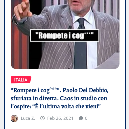
ITALIA
“Rompete i cog***”. Paolo Del Debbio,
sfuriata in diretta. Caos in studio con
l’ospite: “È l’ultima volta che vieni”
Luca Z.
Feb 26, 2021
0