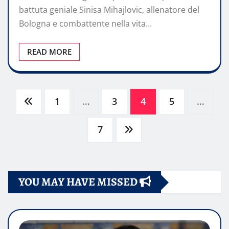
battuta geniale Sinisa Mihajlovic, allenatore del
Bologna e combattente nella vita…
READ MORE
Paginazione
1
…
3
4
5
…
degli
7
articoli
YOU MAY HAVE MISSED