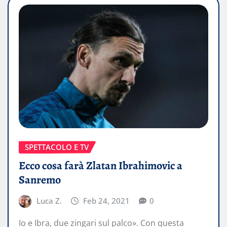
SPETTACOLO E TV
Ecco cosa farà Zlatan Ibrahimovic a
Sanremo
Luca Z.
Feb 24, 2021
0
Io e Ibra, due zingari sul palco». Con questa