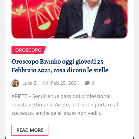
OROSCOPO
Oroscopo Branko oggi giovedì 25
Febbraio 2021, cosa dicono le stelle
Luca Z.
Feb 25, 2021
0
ARIETE – Segui le tue passioni professionali
questa settimana, Ariete, potrebbe portare al
successo, anche se all’inizio non vedi i…
READ MORE