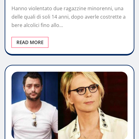
Hanno violentato due ragazzine minorenni, una
delle quali di soli 14 anni, dopo averle costrette a
bere alcolici fino allo…
READ MORE