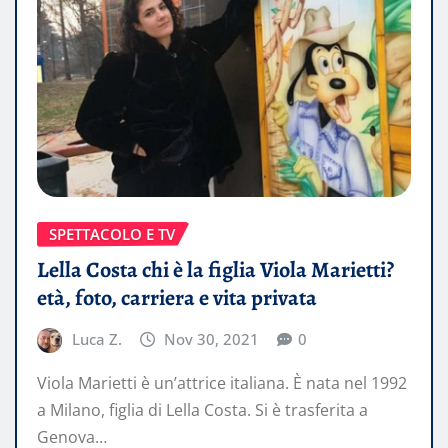
SPETTACOLO E TV
Lella Costa chi è la figlia Viola Marietti?
età, foto, carriera e vita privata
Luca Z.
Nov 30, 2021
0
Viola Marietti è un’attrice italiana. È nata nel 1992
a Milano, figlia di Lella Costa. Si è trasferita a
Genova…