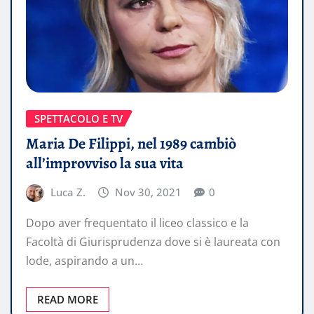
SPETTACOLO E TV
Maria De Filippi, nel 1989 cambiò
all’improvviso la sua vita
Luca Z.
Nov 30, 2021
0
Dopo aver frequentato il liceo classico e la
Facoltà di Giurisprudenza dove si è laureata con
lode, aspirando a un…
READ MORE