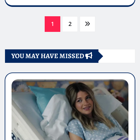
Paginazione
1
2
degli
YOU MAY HAVE MISSED
articoli