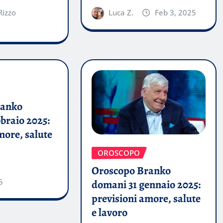
Rizzo
Luca Z.
Feb 3, 2025
ranko
braio 2025:
more, salute
OROSCOPO
Oroscopo Branko
5
domani 31 gennaio 2025:
previsioni amore, salute
e lavoro