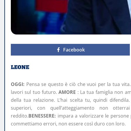
Facebook
LEONE
OGGI:
Pensa se questo è ciò che vuoi per la tua vita.
lavori sul tuo futuro.
AMORE
: La tua famiglia non ama
della tua relazione. L’hai scelta tu, quindi difendila
superiori, con quell’atteggiamento non otterr
reddito.
BENESSERE:
impara a valorizzare le persone 
commettiamo errori, non essere così duro con loro.