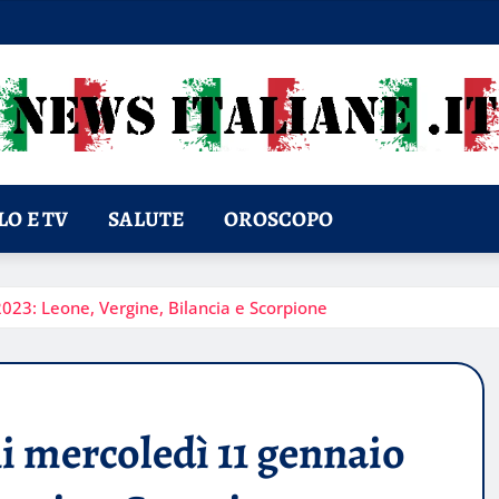
O E TV
SALUTE
OROSCOPO
23: Leone, Vergine, Bilancia e Scorpione
 mercoledì 11 gennaio