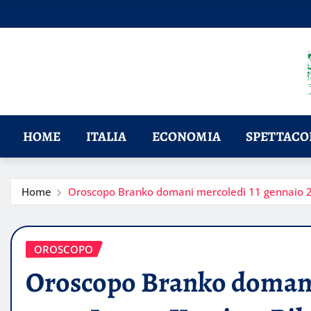
Skip
to
content
HOME
ITALIA
ECONOMIA
SPETTACOL
Home
Oroscopo Branko domani mercoledì 11 gennaio 20
OROSCOPO
Oroscopo Branko domani