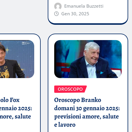
Emanuela Buzzetti
Gen 30, 2025
OROSCOPO
olo Fox
Oroscopo Branko
ennaio 2025:
domani 30 gennaio 2025:
more, salute
previsioni amore, salute
e lavoro