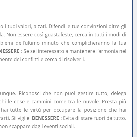
i tuoi valori, alzati. Difendi le tue convinzioni oltre gli
da. Non essere così guastafeste, cerca in tutti i modi di
lemi dell’ultimo minuto che complicheranno la tua
NESSERE
: Se sei interessato a mantenere l’armonia nel
nte dei conflitti e cerca di risolverli.
nque. Riconosci che non puoi gestire tutto, delega
chi le cose e cammini come tra le nuvole. Presta più
hai tutte le virtù per occupare la posizione che hai
i. Sii vigile.
BENESSERE
: Evita di stare fuori da tutto.
non scappare dagli eventi sociali.