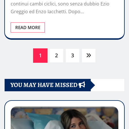
continui cambi ciclici, sono senza dubbio Ezio
Greggio ed Enzo Iacchetti. Dopo…
READ MORE
Paginazione
1
2
3
degli
YOU MAY HAVE MISSED
articoli