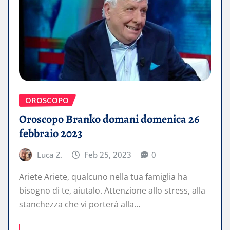
OROSCOPO
Oroscopo Branko domani domenica 26
febbraio 2023
Luca Z.
Feb 25, 2023
0
Ariete Ariete, qualcuno nella tua famiglia ha
bisogno di te, aiutalo. Attenzione allo stress, alla
stanchezza che vi porterà alla…