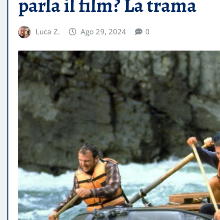
parla il film? La trama
Luca Z.
Ago 29, 2024
0