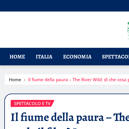
Skip
to
content
HOME
ITALIA
ECONOMIA
SPETTACOL
Home
Il fiume della paura – The River Wild: di che cosa 
SPETTACOLO E TV
Il fiume della paura – Th