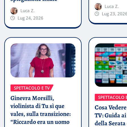
Luca Z.
Luca Z.
Lug 23, 202
Lug 24, 2026
SPETTACOLO E TV
Ginevra Morsilli,
SPETTACOLO E
violinista di Tu sì que
Cosa Vedere 
vales, sulla transizione:
TV: Guida a
“Riccardo era un uomo
della Serata 