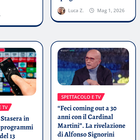
Luca Z.
Mag 1, 2026
6
SPETTACOLO E TV
“Feci coming out a 30
 TV
anni con il Cardinal
Stasera in
Martini”. La rivelazione
i programmi
di Alfonso Signorini
del 13