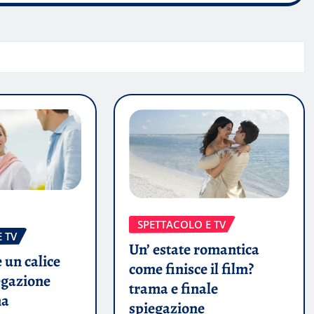
SPETTACOLO E TV
 TV
Un’ estate romantica
 un calice
come finisce il film?
egazione
trama e finale
ma
spiegazione