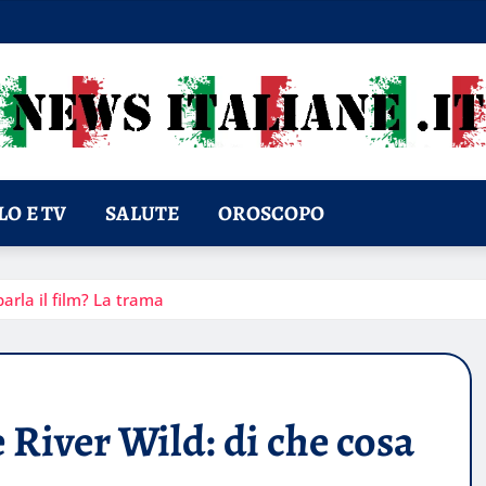
O E TV
SALUTE
OROSCOPO
parla il film? La trama
e River Wild: di che cosa