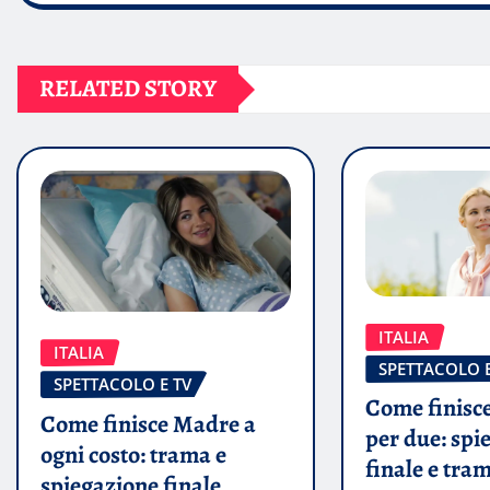
RELATED STORY
ITALIA
ITALIA
SPETTACOLO E
SPETTACOLO E TV
Come finisce
Come finisce Madre a
per due: spi
ogni costo: trama e
finale e tra
spiegazione finale