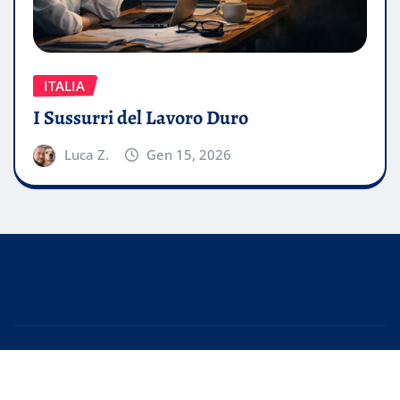
ITALIA
I Sussurri del Lavoro Duro
Luca Z.
Gen 15, 2026
Copyright © 2026 | Powered by
WordPress
|
EditorPress
by
ThemeArile