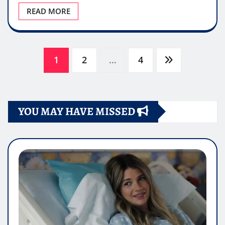
READ MORE
Paginazione
1
2
…
4
degli
YOU MAY HAVE MISSED
articoli