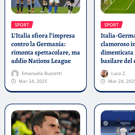
SPORT
SPORT
L’Italia sfiora l’impresa
Italia-Germa
contro la Germania:
clamoroso in
rimonta spettacolare, ma
dimenticata
addio Nations League
basilare del 
Emanuela Buzzetti
Luca Z.
Mar 24, 2025
Mar 24, 202