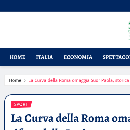
Skip
to
content
HOME
ITALIA
ECONOMIA
SPETTACOL
Home
La Curva della Roma omaggia Suor Paola, storica t
SPORT
La Curva della Roma oma