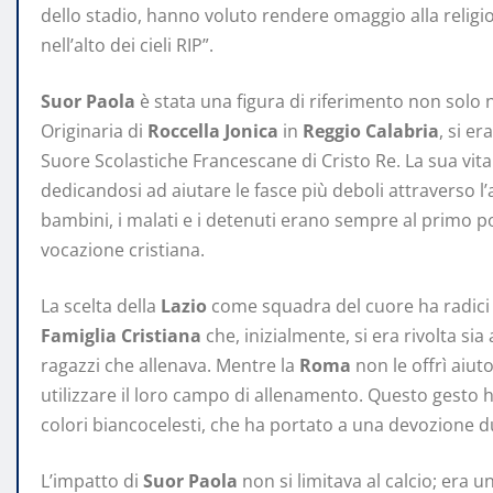
dello stadio, hanno voluto rendere omaggio alla religio
nell’alto dei cieli RIP”.
Suor Paola
è stata una figura di riferimento non solo
Originaria di
Roccella Jonica
in
Reggio Calabria
, si er
Suore Scolastiche Francescane di Cristo Re. La sua vita
dedicandosi ad aiutare le fasce più deboli attraverso l’a
bambini, i malati e i detenuti erano sempre al primo po
vocazione cristiana.
La scelta della
Lazio
come squadra del cuore ha radici
Famiglia Cristiana
che, inizialmente, si era rivolta sia 
ragazzi che allenava. Mentre la
Roma
non le offrì aiuto
utilizzare il loro campo di allenamento. Questo gesto ha
colori biancocelesti, che ha portato a una devozione d
L’impatto di
Suor Paola
non si limitava al calcio; era u