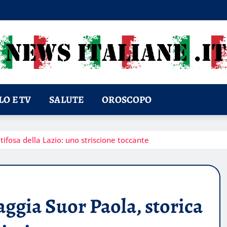
O E TV
SALUTE
OROSCOPO
ifosa della Lazio: uno striscione toccante
ggia Suor Paola, storica