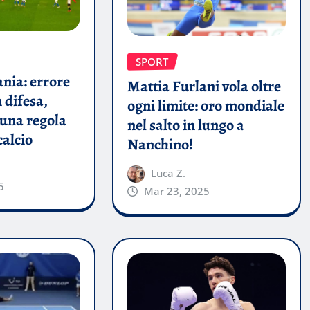
SPORT
nia: errore
Mattia Furlani vola oltre
 difesa,
ogni limite: oro mondiale
 una regola
nel salto in lungo a
calcio
Nanchino!
Luca Z.
5
Mar 23, 2025