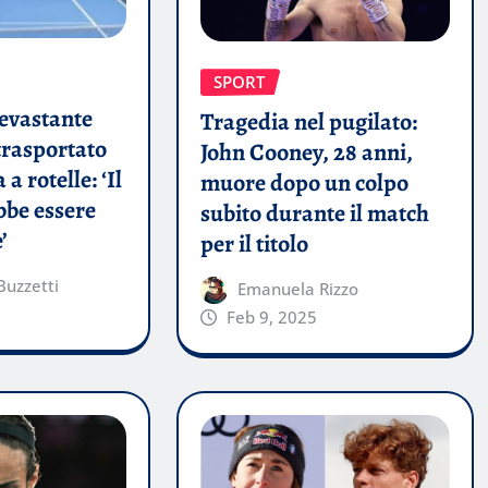
SPORT
devastante
Tragedia nel pugilato:
 trasportato
John Cooney, 28 anni,
 a rotelle: ‘Il
muore dopo un colpo
bbe essere
subito durante il match
’
per il titolo
uzzetti
Emanuela Rizzo
Feb 9, 2025