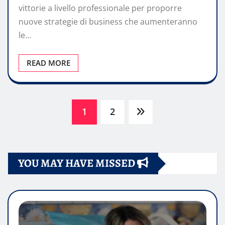
vittorie a livello professionale per proporre
nuove strategie di business che aumenteranno
le…
READ MORE
Paginazione
1
2
degli
YOU MAY HAVE MISSED
articoli