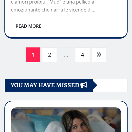
e amori proibiti. “Mud” è una pellicola
emozionante che narra le vicende di…
READ MORE
Paginazione
1
2
…
4
degli
YOU MAY HAVE MISSED
articoli