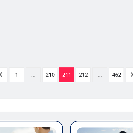
1
…
210
211
212
…
462