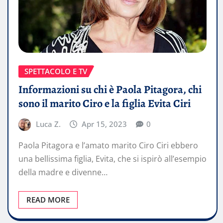
SPETTACOLO E TV
Informazioni su chi è Paola Pitagora, chi
sono il marito Ciro e la figlia Evita Ciri
Luca Z.
Apr 15, 2023
0
Paola Pitagora e l’amato marito Ciro Ciri ebbero
una bellissima figlia, Evita, che si ispirò all’esempio
della madre e divenne…
READ MORE