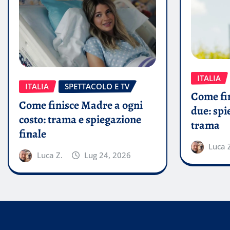
ITALIA
ITALIA
SPETTACOLO E TV
Come fin
Come finisce Madre a ogni
due: spi
costo: trama e spiegazione
trama
finale
Luca 
Luca Z.
Lug 24, 2026