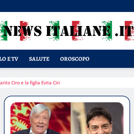
O E TV
SALUTE
OROSCOPO
ito Ciro e la figlia Evita Ciri