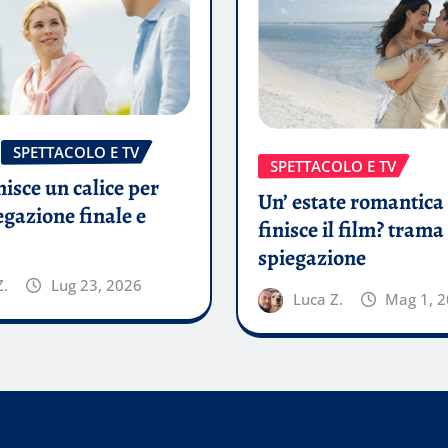
SPETTACOLO E TV
SPETTACOLO E TV
isce un calice per
Un’ estate romantic
egazione finale e
finisce il film? trama
spiegazione
Z.
Lug 23, 2026
Luca Z.
Mag 1, 