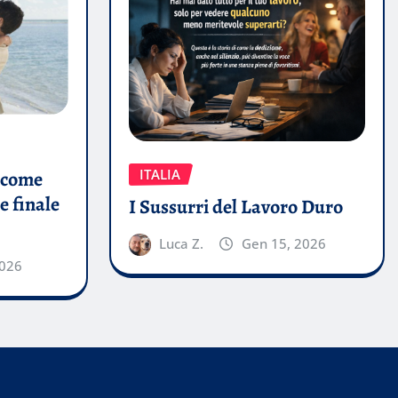
ITALIA
a come
 e finale
I Sussurri del Lavoro Duro
Luca Z.
Gen 15, 2026
2026