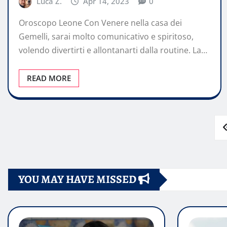
Luca Z.
Apr 14, 2023
0
Oroscopo Leone Con Venere nella casa dei
Gemelli, sarai molto comunicativo e spiritoso,
volendo divertirti e allontanarti dalla routine. La…
READ MORE
Paginazione
degli
YOU MAY HAVE MISSED
articoli