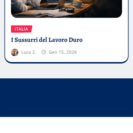
ITALIA
I Sussurri del Lavoro Duro
Luca Z.
Gen 15, 2026
Copyright © 2026 | Powered by
WordPress
|
EditorPress
by
ThemeArile