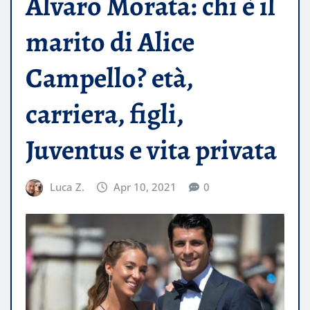
Álvaro Morata: chi è il
marito di Alice
Campello? età,
carriera, figli,
Juventus e vita privata
Luca Z.
Apr 10, 2021
0